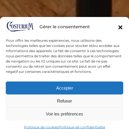
remise de prix… chaque
grande occasion reste unique
Gérer le consentement
et mérite d’être célébrée à sa
juste valeur. Vous offrir un
Pour offrir les meilleures expériences, nous utilisons des
technologies telles que les cookies pour stocker et/ou accéder aux
costume sur mesure,
informations des appareils. Le fait de consentir à ces technologies
nous permettra de traiter des données telles que le comportement
confectionné par un artisan
de navigation ou les ID uniques sur ce site. Le fait de ne pas
consentir ou de retirer son consentement peut avoir un effet
couturier tailleur artisanal,
négatif sur certaines caractéristiques et fonctions.
vous permettra de vous sentir
Accepter
en confiance et d’en profiter
Refuser
pleinement.
Voir les préférences
Politique de cookies
Politique de confidentialité